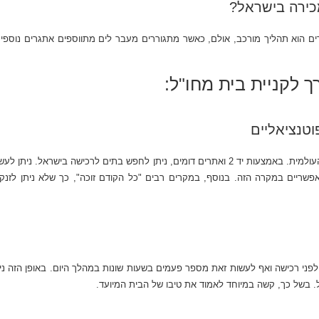
כירה בישראל?
 הוא תהליך מורכב, אולם, כאשר מתגוררים מעבר לים מתווספים אתגרים נוספים, 
 לקניית בית מחו"ל:
טנציאליים
לוחות נדל"ן מקוונים הקלו על חיינו ברגע שהם הושקו ברשת העולמית. באמצעות יד 2 ואתרים דומים,
אפשריים במקרה הזה. בנוסף, במקרים רבים "כל הקודם זוכה", כך שלא ניתן לזנ
פני רכישה ואף לעשות זאת מספר פעמים בשעות שונות במהלך היום. באופן הזה ני
. בשל כך, קשה במיוחד לאמוד את טיבו של הבית המיועד.