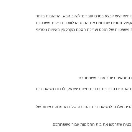
ותיות שיש לבצע בטרם עוברים לשלב הבא. החשובות ביותר
 מקצוע נוספים שבוחנים את הנכס הרלוונטי. בדיקות משפטיות
ת משפטיות של הנכס ועריכת הסכם מקרקעין באימות נוטריוני
ית המתאים ביותר עבור משפחתכם.
אתגרים הכרוכים בבניית חיים בישראל, לרבות מציאת בית
ט חיפושים, עורכת דין מירון מצאה את ביתה, שבו השתקעה עם משפחתה. הניסיון האישי הזה הוביל להקמת HOMECOMING – הבית שלכם למציאת בית. החברה שלנו מתמחה באיתור של
 להבטיח שתרכשו את בית החלומות עבור משפחתכם.