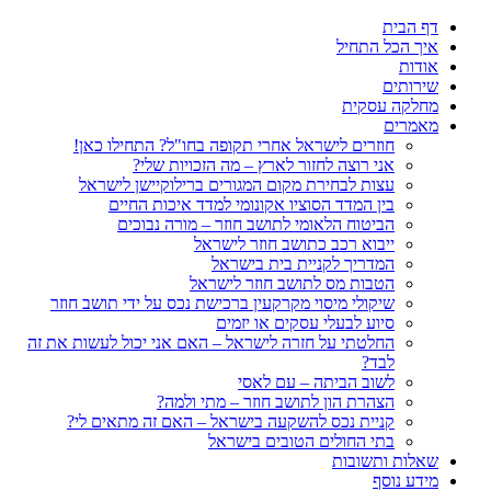
דף הבית
איך הכל התחיל
אודות
שירותים
מחלקה עסקית
מאמרים
חוזרים לישראל אחרי תקופה בחו"ל? התחילו כאן!
אני רוצה לחזור לארץ – מה הזכויות שלי?
עצות לבחירת מקום המגורים ברילוקיישן לישראל
בין המדד הסוציו אקונומי למדד איכות החיים
הביטוח הלאומי לתושב חוזר – מורה נבוכים
ייבוא רכב כתושב חוזר לישראל
המדריך לקניית בית בישראל
הטבות מס לתושב חוזר לישראל
שיקולי מיסוי מקרקעין ברכישת נכס על ידי תושב חוזר
סיוע לבעלי עסקים או יזמים
החלטתי על חזרה לישראל – האם אני יכול לעשות את זה
לבד?
לשוב הביתה – עם לאסי
הצהרת הון לתושב חוזר – מתי ולמה?
קניית נכס להשקעה בישראל – האם זה מתאים לי?
בתי החולים הטובים בישראל
שאלות ותשובות
מידע נוסף