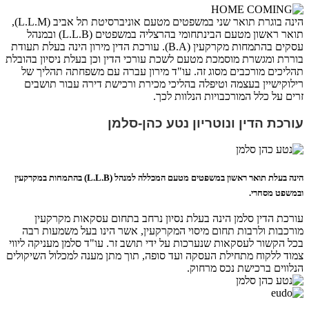
הינה בוגרת תואר שני במשפטים מטעם אוניברסיטת תל אביב
(L.L.M),
תואר ראשון מטעם הבינתחומי בהרצליה במשפטים
(L.L.B)
ובמנהל
עסקים בהתמחות מקרקעין
(B.A).
עורכת הדין מירון הינה בעלת תעודת
בוררת ומגשרת מוסמכת מטעם לשכת עורכי הדין וכן בעלת ניסיון בהובלת
תהליכים מורכבים מסוג זה. עו"ד מירון עברה עם משפחתה תהליך של
רילוקישיין בעצמה וטיפלה בהליכי מכירת ורכישת דירה עבור תושבים
זרים על כלל המורכבויות הנלוות לכך.
עורכת הדין ונוטריון נטע כהן-סלמן
הינה בעלת תואר ראשון במשפטים מטעם המכללה למנהל
(L.L.B)
בהתמחות במקרקעין
ובמשפט מסחרי.
עורכת הדין סלמן הינה בעלת נסיון נרחב בתחום עסקאות מקרקעין
מורכבות ולרבות תחום מיסוי המקרקעין, אשר הינו בעל משמעות רבה
בכל הקשור לעסקאות שנערכות על ידי תושב זר. עו"ד סלמן מעניקה ליווי
צמוד ללקוח מתחילת העסקה ועד סופה, תוך מתן מענה למכלול השיקולים
הנלווים ברכישת נכס מרחוק.