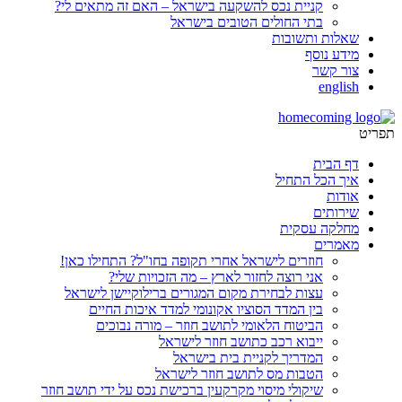
קניית נכס להשקעה בישראל – האם זה מתאים לי?
בתי החולים הטובים בישראל
שאלות ותשובות
מידע נוסף
צור קשר
english
תפריט
דף הבית
איך הכל התחיל
אודות
שירותים
מחלקה עסקית
מאמרים
חוזרים לישראל אחרי תקופה בחו"ל? התחילו כאן!
אני רוצה לחזור לארץ – מה הזכויות שלי?
עצות לבחירת מקום המגורים ברילוקיישן לישראל
בין המדד הסוציו אקונומי למדד איכות החיים
הביטוח הלאומי לתושב חוזר – מורה נבוכים
ייבוא רכב כתושב חוזר לישראל
המדריך לקניית בית בישראל
הטבות מס לתושב חוזר לישראל
שיקולי מיסוי מקרקעין ברכישת נכס על ידי תושב חוזר