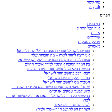
צור קשר
english
תפריט
דף הבית
איך הכל התחיל
אודות
שירותים
מחלקה עסקית
מאמרים
חוזרים לישראל אחרי תקופה בחו"ל? התחילו כאן!
אני רוצה לחזור לארץ – מה הזכויות שלי?
עצות לבחירת מקום המגורים ברילוקיישן לישראל
בין המדד הסוציו אקונומי למדד איכות החיים
הביטוח הלאומי לתושב חוזר – מורה נבוכים
ייבוא רכב כתושב חוזר לישראל
המדריך לקניית בית בישראל
הטבות מס לתושב חוזר לישראל
שיקולי מיסוי מקרקעין ברכישת נכס על ידי תושב חוזר
סיוע לבעלי עסקים או יזמים
החלטתי על חזרה לישראל – האם אני יכול לעשות את זה
לבד?
לשוב הביתה – עם לאסי
הצהרת הון לתושב חוזר – מתי ולמה?