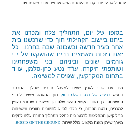
עומד לנגד עינינו ובקרבת העוגנים המשמעותיים עבור משפחתינו.
בסופו של יום, התהליך צלח ומכרנו את
ביתנו ביישוב הקהילתי תוך כדי שרכשנו בית
אחר בעיר חדשה ובשכונה שבה בחרנו. כל
זאת בזכות מאמצים רבים שהושקעו על ידי
גורמים שונים וביניהם בני משפחתינו
ושותפתי היקרה, עו"ד נטע כהן-סלמן, עו"ד
בתחום המקרקעין, שגויסה למשימה.
מיד עם שובי לארץ ייעצנו למעגל חברים שהלך והתרחב
בנושא
רכישה של נכס בשלט רחוק
תוך התאמה אישית לנתוני
המשפחה. כך מתוך הקושי האישי שלנו וכן מייעוצים שנתתי בעניין
למכרים, נבטה ההבנה, כי בכדי לסייע לתושבים חוזרים ומשפחות
ברילוקיישן המחליטות לרכוש בית כחלק מתהליך החזרה עלינו להקים
מערך שייתן מענה מקצועי כולל שירותי
BOOTS ON THE GROUND.