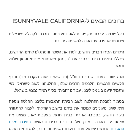
ברוכים הבאים ל-SUNNYVALE CALIFORNIA!
בקליפורניה עברנו תקופה נפלאה ומעצימה, חברנו לקהילה ישראלית
איכותית שהפכה עד מהרה למשפחה עבורנו.
הילדים הכירו חברים חדשים, למדו את השפה והסתגלנו לחיינו החדשים,
שכללו טיולים רבים ברחבי ארה"ב, זמן משפחתי איכותי והמון שלווה
ורוגע.
והנה שוב, כעבור שנתיים בחו"ל (היו שאמרו שזה מוקדם מדי) וחרף
הקשיים הרגשיים והלבטים הרבים שנלוו, החלטתנו לשוב לישראל. כפי
שתמיד ידענו בעומק ליבנו, עבורינו "הבית" בסוף תמיד נמצא בישראל.
בסמוך לקבלת ההחלטה לשוב הביתה התגבשה בליבנו החלטה נוספת
והיא שאנו מעוניינים למכור את ביתנו ביישוב הקהילתי ולעבור להתגורר
בעיר חדשה, בסביבה אחרת ובבית חדש. בעקבות זאת, מצאנו את
עצמנו עד מהרה במרוץ של סידורים רבים ובראשם
בחירת מקום
המגורים
החדש בישראל עבורנו ועבור משפחתנו. הרצון למכור את הנכס