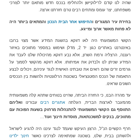
שהיה לנו קודם לרילוקיישן ולהחליפו בנכס חדש מותאם יותר לצורכי
משפחתנו, יצר עומס ומתחים רבים טרם חזרתנו ארצה.
בחירת עיר המגורים ו
החיפוש אחר הבית הנכון
והמתאים ביותר היה
לא פחות מאשר ארוך ומייגע.
הקושי המשמעותי היה לאו דווקא בהשגת המידע אשר מצוי ברובו
באינטרנט באתרים כגון: יד 2, מדלן ושימוש במספר מתווכים באיזור
רעננה, הרצליה ורמת השרון, אלא נבע דווקא מהיכולת שלנו לעבד את
המידע שניתן לנו ולבדוק את אמיתותו. אלא דווקא מהקושי לסמוך על
גורמים זרים שהם רואים את טובתינו האישית לנגד עיניהם, ויכולים לבצע
התאמות של הנכס הפוטנציאלי בשכונות הרלוונטיות ולהשוות בין הנכסים
השונים שראינו.
עד מהרה הבנו, כי החזרה הביתה, שהיינו בטוחים שתהא קלה משמעותית
מהמעבר לארצות הברית, העלתה
אתגרים רבים
עבורינו
ואליהם
התווסף גם
הקושי המשמעותי להתנהלות מרחוק בשעות הפוכות עם
מתווכים, בנקים למשכנתאות, מוסדות חינוך ועוד
…
חרף הקשיים הנ"ל, הרצון העיקש שעמד לנגד עיננו היה להגיע לישראל
ולהשתכן בבית, שלנו, בשכונה שמתאימה לצרכינו כאשר
חינוך ילדינו