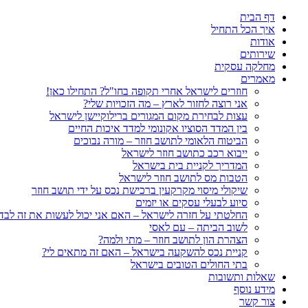
דף הבית
איך הכל התחיל
אודות
שירותים
מחלקה עסקית
מאמרים
חוזרים לישראל אחרי תקופה בחו"ל? התחילו כאן!
אני רוצה לחזור לארץ – מה הזכויות שלי?
עצות לבחירת מקום המגורים ברילוקיישן לישראל
בין המדד הסוציו אקונומי למדד איכות החיים
הביטוח הלאומי לתושב חוזר – מורה נבוכים
ייבוא רכב כתושב חוזר לישראל
המדריך לקניית בית בישראל
הטבות מס לתושב חוזר לישראל
שיקולי מיסוי מקרקעין ברכישת נכס על ידי תושב חוזר
סיוע לבעלי עסקים או יזמים
החלטתי על חזרה לישראל – האם אני יכול לעשות את זה לבד
לשוב הביתה – עם לאסי
הצהרת הון לתושב חוזר – מתי ולמה?
קניית נכס להשקעה בישראל – האם זה מתאים לי?
בתי החולים הטובים בישראל
שאלות ותשובות
מידע נוסף
צור קשר