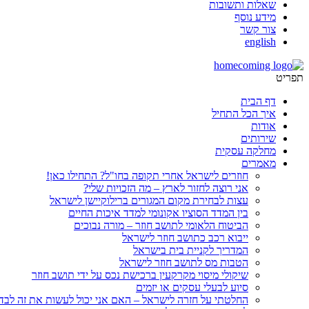
שאלות ותשובות
מידע נוסף
צור קשר
english
תפריט
דף הבית
איך הכל התחיל
אודות
שירותים
מחלקה עסקית
מאמרים
חוזרים לישראל אחרי תקופה בחו"ל? התחילו כאן!
אני רוצה לחזור לארץ – מה הזכויות שלי?
עצות לבחירת מקום המגורים ברילוקיישן לישראל
בין המדד הסוציו אקונומי למדד איכות החיים
הביטוח הלאומי לתושב חוזר – מורה נבוכים
ייבוא רכב כתושב חוזר לישראל
המדריך לקניית בית בישראל
הטבות מס לתושב חוזר לישראל
שיקולי מיסוי מקרקעין ברכישת נכס על ידי תושב חוזר
סיוע לבעלי עסקים או יזמים
החלטתי על חזרה לישראל – האם אני יכול לעשות את זה לבד