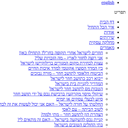
english
תפריט
דף הבית
איך הכל התחיל
אודות
שירותים
מחלקה עסקית
מאמרים
חוזרים לישראל אחרי תקופה בחו"ל? התחילו כאן!
אני רוצה לחזור לארץ – מה הזכויות שלי?
עצות לבחירת מקום המגורים ברילוקיישן לישראל
בין המדד הסוציו אקונומי למדד איכות החיים
הביטוח הלאומי לתושב חוזר – מורה נבוכים
ייבוא רכב כתושב חוזר לישראל
המדריך לקניית בית בישראל
הטבות מס לתושב חוזר לישראל
שיקולי מיסוי מקרקעין ברכישת נכס על ידי תושב חוזר
סיוע לבעלי עסקים או יזמים
החלטתי על חזרה לישראל – האם אני יכול לעשות את זה לבד
לשוב הביתה – עם לאסי
הצהרת הון לתושב חוזר – מתי ולמה?
קניית נכס להשקעה בישראל – האם זה מתאים לי?
בתי החולים הטובים בישראל