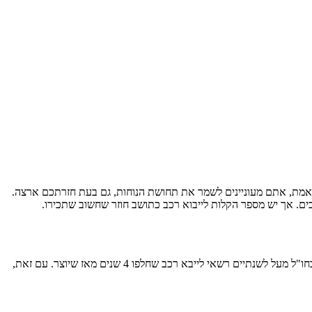
אמת, אתם מעוניינים לשמר את תחושת הנוחות, גם בעת חזרתכם ארצה.
ים. אך יש מספר הקלות לייבוא רכב כתושב חוזר שחשוב שתכירו.
אם עבור כל תושב ישראלי, התנאי לייבוא אישי של רכב הוא שמספר החודשים שחלפו מאז היצור שלו לא יעלה על 24 – תושב חוזר, מעל גיל 17 ששהו בחו"ל מעל לשנתיים רשאי לייבא רכב שחלפו 4 שנים מאז שיוצר. עם זאת,