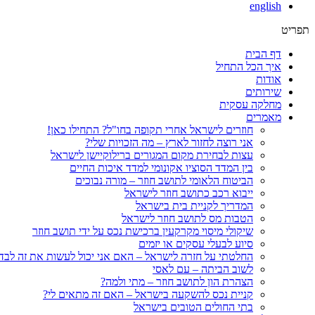
english
תפריט
דף הבית
איך הכל התחיל
אודות
שירותים
מחלקה עסקית
מאמרים
חוזרים לישראל אחרי תקופה בחו"ל? התחילו כאן!
אני רוצה לחזור לארץ – מה הזכויות שלי?
עצות לבחירת מקום המגורים ברילוקיישן לישראל
בין המדד הסוציו אקונומי למדד איכות החיים
הביטוח הלאומי לתושב חוזר – מורה נבוכים
ייבוא רכב כתושב חוזר לישראל
המדריך לקניית בית בישראל
הטבות מס לתושב חוזר לישראל
שיקולי מיסוי מקרקעין ברכישת נכס על ידי תושב חוזר
סיוע לבעלי עסקים או יזמים
החלטתי על חזרה לישראל – האם אני יכול לעשות את זה לבד
לשוב הביתה – עם לאסי
הצהרת הון לתושב חוזר – מתי ולמה?
קניית נכס להשקעה בישראל – האם זה מתאים לי?
בתי החולים הטובים בישראל