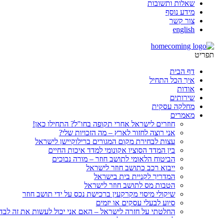
שאלות ותשובות
מידע נוסף
צור קשר
english
תפריט
דף הבית
איך הכל התחיל
אודות
שירותים
מחלקה עסקית
מאמרים
חוזרים לישראל אחרי תקופה בחו"ל? התחילו כאן!
אני רוצה לחזור לארץ – מה הזכויות שלי?
עצות לבחירת מקום המגורים ברילוקיישן לישראל
בין המדד הסוציו אקונומי למדד איכות החיים
הביטוח הלאומי לתושב חוזר – מורה נבוכים
ייבוא רכב כתושב חוזר לישראל
המדריך לקניית בית בישראל
הטבות מס לתושב חוזר לישראל
שיקולי מיסוי מקרקעין ברכישת נכס על ידי תושב חוזר
סיוע לבעלי עסקים או יזמים
החלטתי על חזרה לישראל – האם אני יכול לעשות את זה לבד