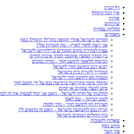
דף הבית
איך הכל התחיל
אודות
שירותים
מחלקה עסקית
מאמרים
חוזרים לישראל אחרי תקופה בחו"ל? התחילו כאן!
אני רוצה לחזור לארץ – מה הזכויות שלי?
עצות לבחירת מקום המגורים ברילוקיישן לישראל
בין המדד הסוציו אקונומי למדד איכות החיים
הביטוח הלאומי לתושב חוזר – מורה נבוכים
ייבוא רכב כתושב חוזר לישראל
המדריך לקניית בית בישראל
הטבות מס לתושב חוזר לישראל
שיקולי מיסוי מקרקעין ברכישת נכס על ידי תושב חוזר
סיוע לבעלי עסקים או יזמים
החלטתי על חזרה לישראל – האם אני יכול לעשות את זה לבד
לשוב הביתה – עם לאסי
הצהרת הון לתושב חוזר – מתי ולמה?
קניית נכס להשקעה בישראל – האם זה מתאים לי?
בתי החולים הטובים בישראל
שאלות ותשובות
מידע נוסף
צור קשר