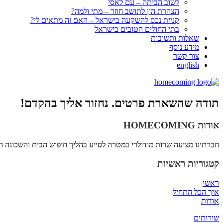
לשוב הביתה – עם לאסי
הצהרת הון לתושב חוזר – מתי ולמה?
קניית נכס להשקעה בישראל – האם זה מתאים לי?
בתי החולים הטובים בישראל
שאלות ותשובות
מידע נוסף
צור קשר
english
תודה שהשארת פרטים. נחזור אליך בהקדם!
אודות
HOMECOMING
חברתינו מציעה שרות מודולרי במטרה לסייע בהליך חיפוש הבית והשכונה
קטגוריות ראשיות
ראשי
איך הכל התחיל
אודות
שירותים